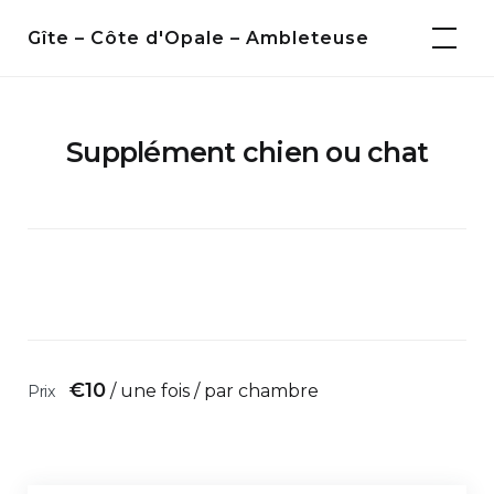
Skip
Gîte – Côte d'Opale – Ambleteuse
to
content
Supplément chien ou chat
€
10
/ une fois / par chambre
Prix