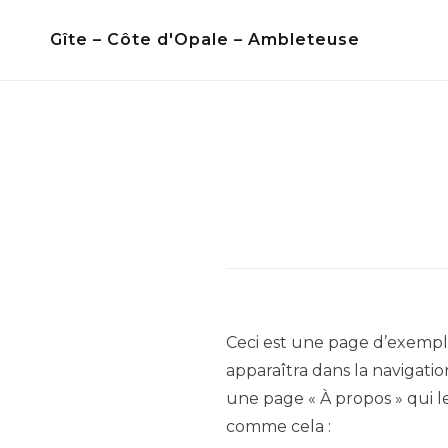
Skip
Gîte – Côte d'Opale – Ambleteuse
to
content
Ceci est une page d’exemple
apparaîtra dans la navigati
une page « À propos » qui l
comme cela :